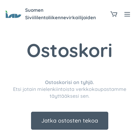
Suomen
Siviililentoliikennevirkailijoiden
Liitto ry 010
Ostoskori
Ostoskorisi on tyhjä.
Etsi jotain mielenkiintoista verkkokaupastamme
täyttääksesi sen.
Jatka ostosten tekoa