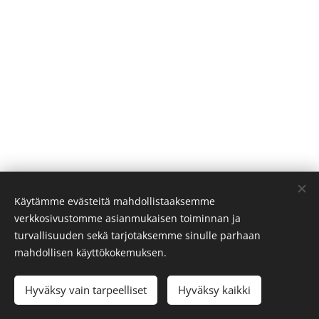
Käytämme evästeitä mahdollistaaksemme
verkkosivustomme asianmukaisen toiminnan ja
turvallisuuden sekä tarjotaksemme sinulle parhaan
mahdollisen käyttökokemuksen.
© 2023 Kaikki oikeudet pidätetään
Hyväksy vain tarpeelliset
Hyväksy kaikki
Luotu
Webnodella
Evästeet