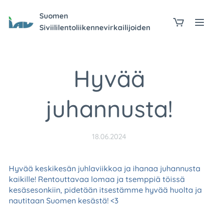
Suomen
Siviililentoliikennevirkailijoiden
Liitto ry 010
Hyvää
juhannusta!
18.06.2024
Hyvää keskikesän juhlaviikkoa ja ihanaa juhannusta
kaikille!
Rentouttavaa lomaa ja tsemppiä töissä
kesäsesonkiin, pidetään itsestämme hyvää huolta ja
nautitaan Suomen kesästä! <3