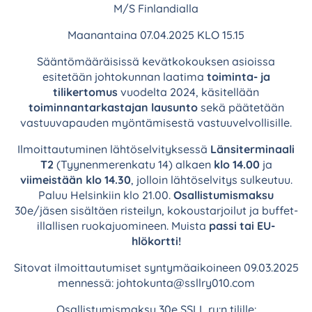
M/S Finlandialla
Maanantaina 07.04.2025 KLO 15.15
Sääntömääräisissä kevätkokouksen asioissa
esitetään johtokunnan laatima
toiminta- ja
tilikertomus
vuodelta 2024, käsitellään
toiminnantarkastajan lausunto
sekä päätetään
vastuuvapauden myöntämisestä vastuuvelvollisille.
Ilmoittautuminen lähtöselvityksessä
Länsiterminaali
T2
(Tyynenmerenkatu 14) alkaen
klo 14.00
ja
viimeistään klo 14.30
, jolloin lähtöselvitys sulkeutuu.
Paluu Helsinkiin klo 21.00.
Osallistumismaksu
30e/jäsen sisältäen risteilyn, kokoustarjoilut ja buffet-
illallisen ruokajuomineen. Muista
passi tai EU-
hlökortti!
Sitovat ilmoittautumiset syntymäaikoineen 09.03.2025
mennessä: johtokunta@ssllry010.com
Osallistumismaksu 30e SSLL ry:n tilille: