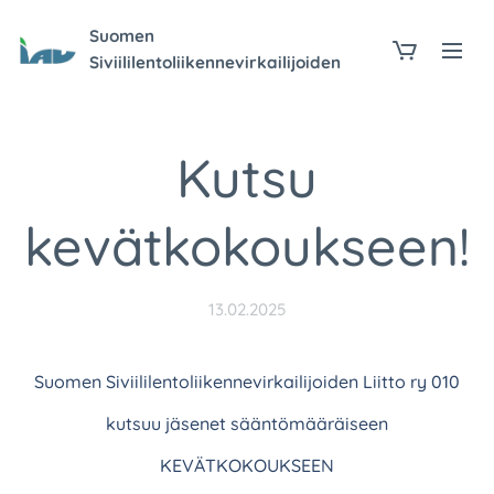
Suomen
Siviililentoliikennevirkailijoiden
Liitto ry 010
Kutsu
kevätkokoukseen!
13.02.2025
Suomen Siviililentoliikennevirkailijoiden Liitto ry 010
kutsuu jäsenet sääntömääräiseen
KEVÄTKOKOUKSEEN